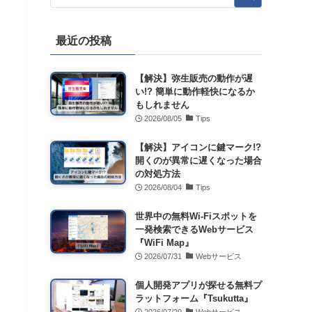
最近の投稿
【解決】弥生販売の動作が遅
い!? 簡単に動作軽快になるか
もしれません
2026/08/05
Tips
【解決】アイコンに鍵マーク!?
開くのが異常に遅くなった場合
の対処方法
2026/08/04
Tips
世界中の無料Wi-Fiスポットを
一発検索できるWebサービス
『WiFi Map』
2026/07/31
Webサービス
個人開発アプリが探せる無料プ
ラットフォーム『Tsukutta』