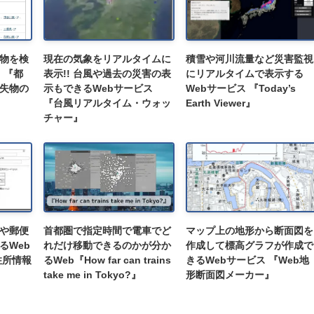
物を検
現在の気象をリアルタイムに
積雪や河川流量など災害監視
 『都
表示!! 台風や過去の災害の表
にリアルタイムで表示する
失物の
示もできるWebサービス
Webサービス 『Today’s
『台風リアルタイム・ウォッ
Earth Viewer』
チャー』
や郵便
首都圏で指定時間で電車でど
マップ上の地形から断面図を
るWeb
れだけ移動できるのかが分か
作成して標高グラフが作成で
住所情報
るWeb『How far can trains
きるWebサービス 『Web地
take me in Tokyo?』
形断面図メーカー』