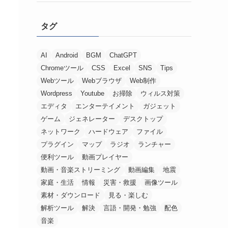
タグ
AI
Android
BGM
ChatGPT
Chromeツール
CSS
Excel
SNS
Tips
Webツール
Webブラウザ
Web制作
Wordpress
Youtube
お掃除
ウィルス対策
エディタ
エンターテイメント
ガジェット
ゲーム
ジェネレーター
デスクトップ
ネットワーク
ハードウェア
ファイル
プラグイン
マップ
ラジオ
ランチャー
便利ツール
動画プレイヤー
動画・音楽ストリーミング
動画編集
地震
家庭・生活
情報
災害・救援
画像ツール
素材・ダウンロード
見る・楽しむ
解析ツール
解決
言語・開発・勉強
配色
音楽