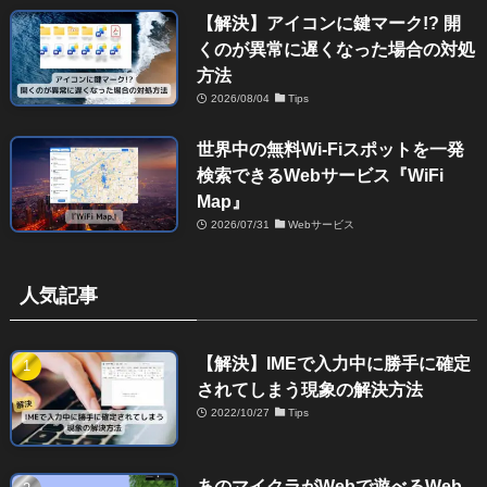
【解決】アイコンに鍵マーク!? 開
くのが異常に遅くなった場合の対処
方法
2026/08/04
Tips
世界中の無料Wi-Fiスポットを一発
検索できるWebサービス『WiFi
Map』
2026/07/31
Webサービス
人気記事
【解決】IMEで入力中に勝手に確定
されてしまう現象の解決方法
2022/10/27
Tips
あのマイクラがWebで遊べるWeb