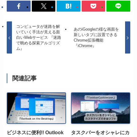
コンピュータが迷路を解
あのiGoogleの様な画面を
いていく手法が見える面
新しいタブに設置できる
白いWebサービス 『迷路
Chrome拡張機能
で眺める探索アルゴリズ
『iChrome』
ム』
関連記事
ビジネスに便利!! Outlook
タスクバーをオシャレにカ