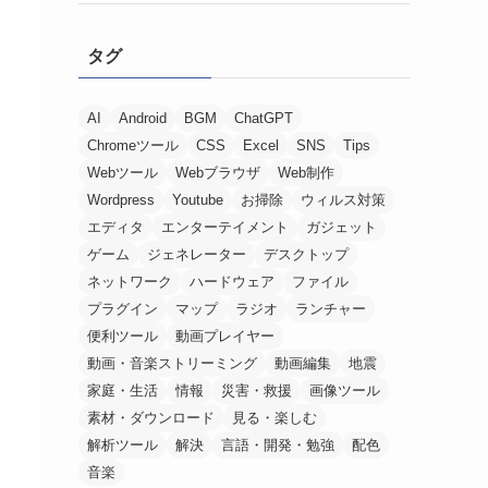
タグ
AI
Android
BGM
ChatGPT
Chromeツール
CSS
Excel
SNS
Tips
Webツール
Webブラウザ
Web制作
Wordpress
Youtube
お掃除
ウィルス対策
エディタ
エンターテイメント
ガジェット
ゲーム
ジェネレーター
デスクトップ
ネットワーク
ハードウェア
ファイル
プラグイン
マップ
ラジオ
ランチャー
便利ツール
動画プレイヤー
動画・音楽ストリーミング
動画編集
地震
家庭・生活
情報
災害・救援
画像ツール
素材・ダウンロード
見る・楽しむ
解析ツール
解決
言語・開発・勉強
配色
音楽