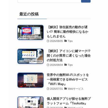
最近の投稿
【解決】弥生販売の動作が遅
い!? 簡単に動作軽快になるか
もしれません
2026/08/05
Tips
【解決】アイコンに鍵マーク!?
開くのが異常に遅くなった場合
の対処方法
2026/08/04
Tips
世界中の無料Wi-Fiスポットを
一発検索できるWebサービス
『WiFi Map』
2026/07/31
Webサービス
個人開発アプリが探せる無料プ
ラットフォーム『Tsukutta』