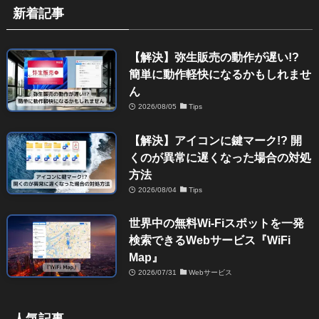
新着記事
【解決】弥生販売の動作が遅い!?
簡単に動作軽快になるかもしれませ
ん
2026/08/05
Tips
【解決】アイコンに鍵マーク!? 開
くのが異常に遅くなった場合の対処
方法
2026/08/04
Tips
世界中の無料Wi-Fiスポットを一発
検索できるWebサービス『WiFi
Map』
2026/07/31
Webサービス
人気記事