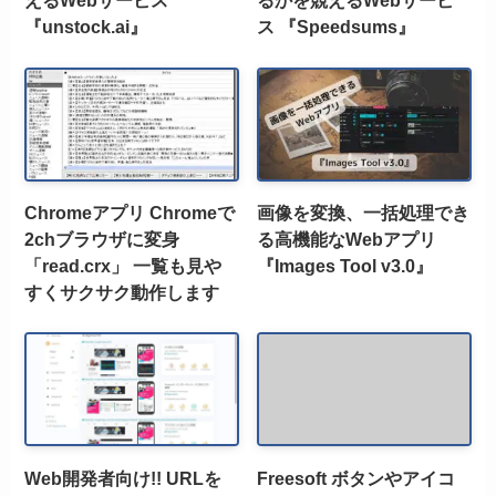
えるWebサービス
るかを競えるWebサービ
『unstock.ai』
ス 『Speedsums』
Chromeアプリ Chromeで
画像を変換、一括処理でき
2chブラウザに変身
る高機能なWebアプリ
「read.crx」 一覧も見や
『Images Tool v3.0』
すくサクサク動作します
Web開発者向け!! URLを
Freesoft ボタンやアイコ