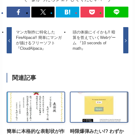
マンガ制作に特化した
頭の体操にイイかも!! 暗
FireAlpaca!! 簡単にマンガ
算を答えていくWebゲー
が描けるフリーソフト
ム 『10 seconds of
『CloudAlpaca』
math』
関連記事
簡単に本格的な表彰状が作
時限爆弾みたい!? わずか