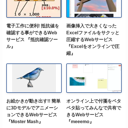
電子工作に便利! 抵抗値を
画像挿入で大きくなった
確認する事ができるWeb
Excelファイルをサクッと
サービス 『抵抗確認ツー
圧縮するWebサービス
ル』
『Excelをオンラインで圧
縮』
お絵かきが動き出す!! 簡単
オンライン上で付箋をペタ
に3Dモデルでアニメーシ
ペタ貼ってみんなで共有で
ョンできるWebサービス
きるWebサービス
『Moster Mash』
『meeemo』