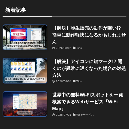
新着記事
【解決】弥生販売の動作が遅い!?
簡単に動作軽快になるかもしれませ
ん
2026/08/05
Tips
【解決】アイコンに鍵マーク!? 開
くのが異常に遅くなった場合の対処
方法
2026/08/04
Tips
世界中の無料Wi-Fiスポットを一発
検索できるWebサービス『WiFi
Map』
2026/07/31
Webサービス