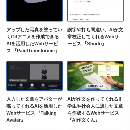
アップした写真を塗ってい
誤字や打ち間違い、AIが文
くGifアニメを作成できる
章校正してくれるWebサ
AIを活用したWebサービ
ービス 『Shodo』
ス 『PaintTransformer』
入力した文章をアバターが
AIが作文を作ってくれる!!
喋ってくれるAIを活用した
学生や社会人に適した文章
Webサービス 『Talking
を作成するWebサービス
Avatar』
『AI作文くん』