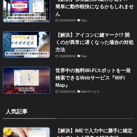
簡単に動作軽快になるかもしれませ
ん
2026/08/05
Tips
【解決】アイコンに鍵マーク!? 開
くのが異常に遅くなった場合の対処
方法
2026/08/04
Tips
世界中の無料Wi-Fiスポットを一発
検索できるWebサービス『WiFi
Map』
2026/07/31
Webサービス
人気記事
【解決】IMEで入力中に勝手に確定