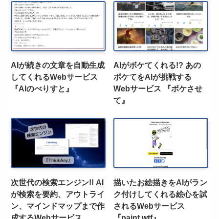
AIが続きの文章を自動生成
AIがボケてくれる!? あの
してくれるWebサービス
ボケてをAIが挑戦する
『AIのべりすと』
Webサービス 『ボケさせ
て』
次世代の検索エンジン!! AI
描いたお絵描きをAIがラン
が検索を要約、アウトライ
ク付けしてくれる絵心を試
ン、マインドマップまで作
されるWebサービス
成するWebサービス
『paint.wtf』