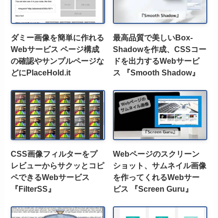
ダミー画像を簡単に作れる
最高品質で美しいBox-
Webサービス ページ構成
Shadowを作成、CSSコー
の確認やサンプルページな
ドを出力するWebサービ
どにPlaceHold.it
ス 『Smooth Shadow』
CSS画像フィルターをプ
Webページのスクリーン
レビューからサクッとコピ
ショット、サムネイル画像
ペできるWebサービス
を作ってくれるWebサー
『FilterSS』
ビス 『Screen Guru』