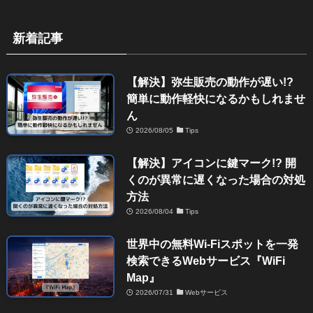
新着記事
【解決】弥生販売の動作が遅い!?
簡単に動作軽快になるかもしれませ
ん
2026/08/05
Tips
【解決】アイコンに鍵マーク!? 開
くのが異常に遅くなった場合の対処
方法
2026/08/04
Tips
世界中の無料Wi-Fiスポットを一発
検索できるWebサービス『WiFi
Map』
2026/07/31
Webサービス