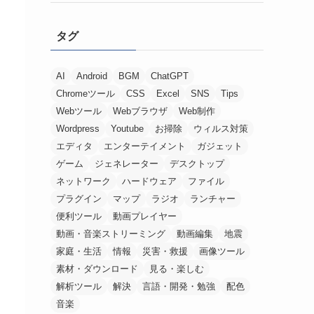
タグ
AI
Android
BGM
ChatGPT
Chromeツール
CSS
Excel
SNS
Tips
Webツール
Webブラウザ
Web制作
Wordpress
Youtube
お掃除
ウィルス対策
エディタ
エンターテイメント
ガジェット
ゲーム
ジェネレーター
デスクトップ
ネットワーク
ハードウェア
ファイル
プラグイン
マップ
ラジオ
ランチャー
便利ツール
動画プレイヤー
動画・音楽ストリーミング
動画編集
地震
家庭・生活
情報
災害・救援
画像ツール
素材・ダウンロード
見る・楽しむ
解析ツール
解決
言語・開発・勉強
配色
音楽