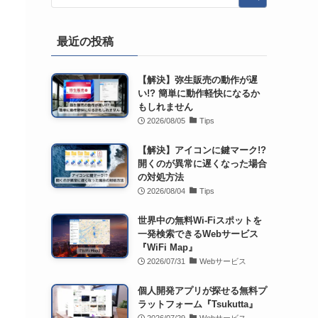
最近の投稿
【解決】弥生販売の動作が遅
い!? 簡単に動作軽快になるか
もしれません
2026/08/05
Tips
【解決】アイコンに鍵マーク!?
開くのが異常に遅くなった場合
の対処方法
2026/08/04
Tips
世界中の無料Wi-Fiスポットを
一発検索できるWebサービス
『WiFi Map』
2026/07/31
Webサービス
個人開発アプリが探せる無料プ
ラットフォーム『Tsukutta』