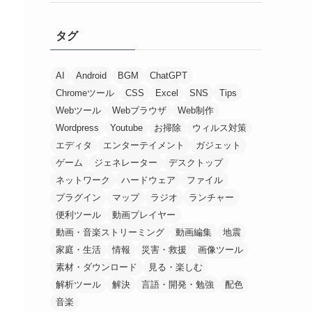
タグ
AI
Android
BGM
ChatGPT
Chromeツール
CSS
Excel
SNS
Tips
Webツール
Webブラウザ
Web制作
Wordpress
Youtube
お掃除
ウィルス対策
エディタ
エンターテイメント
ガジェット
ゲーム
ジェネレーター
デスクトップ
ネットワーク
ハードウェア
ファイル
プラグイン
マップ
ラジオ
ランチャー
便利ツール
動画プレイヤー
動画・音楽ストリーミング
動画編集
地震
家庭・生活
情報
災害・救援
画像ツール
素材・ダウンロード
見る・楽しむ
解析ツール
解決
言語・開発・勉強
配色
音楽