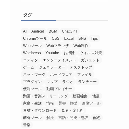
タグ
AI
Android
BGM
ChatGPT
Chromeツール
CSS
Excel
SNS
Tips
Webツール
Webブラウザ
Web制作
Wordpress
Youtube
お掃除
ウィルス対策
エディタ
エンターテイメント
ガジェット
ゲーム
ジェネレーター
デスクトップ
ネットワーク
ハードウェア
ファイル
プラグイン
マップ
ラジオ
ランチャー
便利ツール
動画プレイヤー
動画・音楽ストリーミング
動画編集
地震
家庭・生活
情報
災害・救援
画像ツール
素材・ダウンロード
見る・楽しむ
解析ツール
解決
言語・開発・勉強
配色
音楽