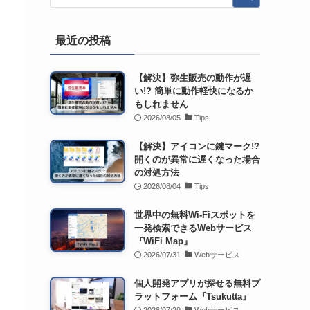
最近の投稿
【解決】弥生販売の動作が遅
い!? 簡単に動作軽快になるか
もしれません
2026/08/05
Tips
【解決】アイコンに鍵マーク!?
開くのが異常に遅くなった場合
の対処方法
2026/08/04
Tips
世界中の無料Wi-Fiスポットを
一発検索できるWebサービス
『WiFi Map』
2026/07/31
Webサービス
個人開発アプリが探せる無料プ
ラットフォーム『Tsukutta』