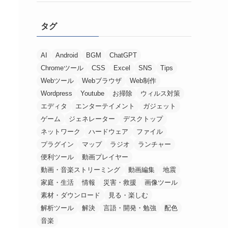
タグ
AI
Android
BGM
ChatGPT
Chromeツール
CSS
Excel
SNS
Tips
Webツール
Webブラウザ
Web制作
Wordpress
Youtube
お掃除
ウィルス対策
エディタ
エンターテイメント
ガジェット
ゲーム
ジェネレーター
デスクトップ
ネットワーク
ハードウェア
ファイル
プラグイン
マップ
ラジオ
ランチャー
便利ツール
動画プレイヤー
動画・音楽ストリーミング
動画編集
地震
家庭・生活
情報
災害・救援
画像ツール
素材・ダウンロード
見る・楽しむ
解析ツール
解決
言語・開発・勉強
配色
音楽