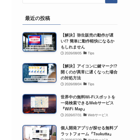
最近の投稿
【解決】弥生販売の動作が遅
い!? 簡単に動作軽快になるか
もしれません
2026/08/05
Tips
【解決】アイコンに鍵マーク!?
開くのが異常に遅くなった場合
の対処方法
2026/08/04
Tips
世界中の無料Wi-Fiスポットを
一発検索できるWebサービス
『WiFi Map』
2026/07/31
Webサービス
個人開発アプリが探せる無料プ
ラットフォーム『Tsukutta』