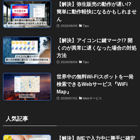
【解決】弥生販売の動作が遅い!?
簡単に動作軽快になるかもしれませ
ん
2026/08/05
Tips
【解決】アイコンに鍵マーク!? 開
くのが異常に遅くなった場合の対処
方法
2026/08/04
Tips
世界中の無料Wi-Fiスポットを一発
検索できるWebサービス『WiFi
Map』
2026/07/31
Webサービス
人気記事
【解決】IMEで入力中に勝手に確定