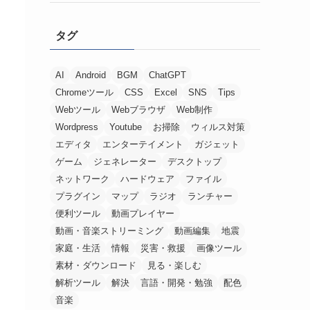
タグ
AI
Android
BGM
ChatGPT
Chromeツール
CSS
Excel
SNS
Tips
Webツール
Webブラウザ
Web制作
Wordpress
Youtube
お掃除
ウィルス対策
エディタ
エンターテイメント
ガジェット
ゲーム
ジェネレーター
デスクトップ
ネットワーク
ハードウェア
ファイル
プラグイン
マップ
ラジオ
ランチャー
便利ツール
動画プレイヤー
動画・音楽ストリーミング
動画編集
地震
家庭・生活
情報
災害・救援
画像ツール
素材・ダウンロード
見る・楽しむ
解析ツール
解決
言語・開発・勉強
配色
音楽