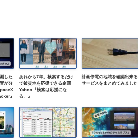
測した
あれから7年。検索するだけ
計画停電の地域を確認出来る
位置が分
で被災地を応援できる企画
サービスをまとめてみました
aceX
Yahoo『検索は応援にな
racker』
る。』