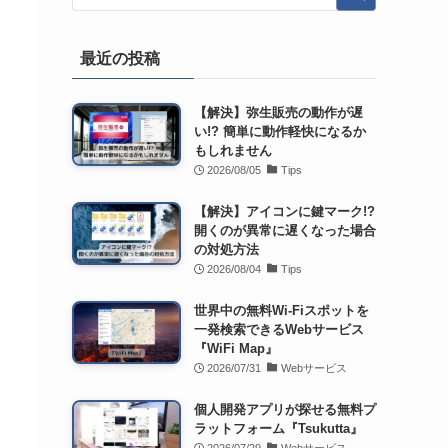
最近の投稿
【解決】弥生販売の動作が遅
い!? 簡単に動作軽快になるか
もしれません
2026/08/05
Tips
【解決】アイコンに鍵マーク!?
開くのが異常に遅くなった場合
の対処方法
2026/08/04
Tips
世界中の無料Wi-Fiスポットを
一発検索できるWebサービス
『WiFi Map』
2026/07/31
Webサービス
個人開発アプリが探せる無料プ
ラットフォーム『Tsukutta』