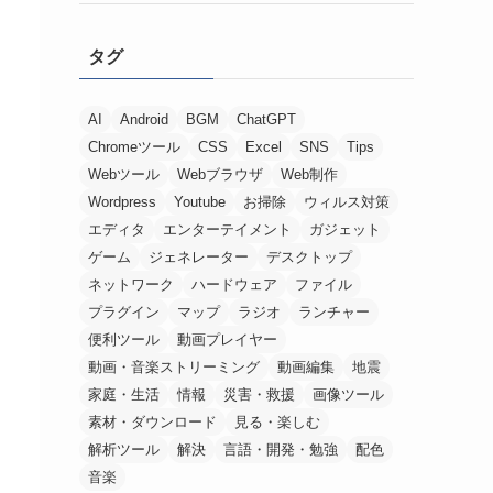
タグ
AI
Android
BGM
ChatGPT
Chromeツール
CSS
Excel
SNS
Tips
Webツール
Webブラウザ
Web制作
Wordpress
Youtube
お掃除
ウィルス対策
エディタ
エンターテイメント
ガジェット
ゲーム
ジェネレーター
デスクトップ
ネットワーク
ハードウェア
ファイル
プラグイン
マップ
ラジオ
ランチャー
便利ツール
動画プレイヤー
動画・音楽ストリーミング
動画編集
地震
家庭・生活
情報
災害・救援
画像ツール
素材・ダウンロード
見る・楽しむ
解析ツール
解決
言語・開発・勉強
配色
音楽