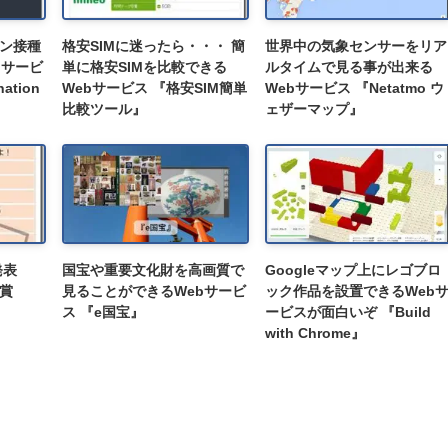
ン接種
格安SIMに迷ったら・・・ 簡
世界中の気象センサーをリア
bサービ
単に格安SIMを比較できる
ルタイムで見る事が出来る
nation
Webサービス 『格安SIM簡単
Webサービス 『Netatmo ウ
比較ツール』
ェザーマップ』
発表
国宝や重要文化財を高画質で
Googleマップ上にレゴブロ
賞
見ることができるWebサービ
ック作品を設置できるWeb
ス 『e国宝』
ービスが面白いぞ 『Build
with Chrome』