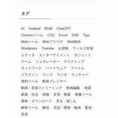
タグ
AI
Android
BGM
ChatGPT
Chromeツール
CSS
Excel
SNS
Tips
Webツール
Webブラウザ
Web制作
Wordpress
Youtube
お掃除
ウィルス対策
エディタ
エンターテイメント
ガジェット
ゲーム
ジェネレーター
デスクトップ
ネットワーク
ハードウェア
ファイル
プラグイン
マップ
ラジオ
ランチャー
便利ツール
動画プレイヤー
動画・音楽ストリーミング
動画編集
地震
家庭・生活
情報
災害・救援
画像ツール
素材・ダウンロード
見る・楽しむ
解析ツール
解決
言語・開発・勉強
配色
音楽