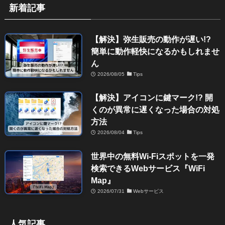
新着記事
【解決】弥生販売の動作が遅い!?
簡単に動作軽快になるかもしれませ
ん
2026/08/05
Tips
【解決】アイコンに鍵マーク!? 開
くのが異常に遅くなった場合の対処
方法
2026/08/04
Tips
世界中の無料Wi-Fiスポットを一発
検索できるWebサービス『WiFi
Map』
2026/07/31
Webサービス
人気記事