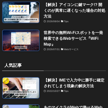
【解決】アイコンに鍵マーク!? 開
くのが異常に遅くなった場合の対処
方法
2026/08/04
Tips
世界中の無料Wi-Fiスポットを一発
検索できるWebサービス『WiFi
Map』
2026/07/31
Webサービス
人気記事
【解決】IMEで入力中に勝手に確定
されてしまう現象の解決方法
2022/10/27
Tips
あのマイクラがWebで遊べるWeb