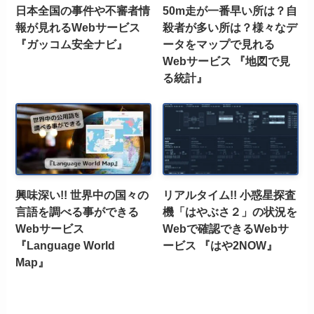
日本全国の事件や不審者情
50m走が一番早い所は？自
報が見れるWebサービス
殺者が多い所は？様々なデ
『ガッコム安全ナビ』
ータをマップで見れる
Webサービス 『地図で見
る統計』
興味深い!! 世界中の国々の
リアルタイム!! 小惑星探査
言語を調べる事ができる
機「はやぶさ２」の状況を
Webサービス
Webで確認できるWebサ
『Language World
ービス 『はや2NOW』
Map』