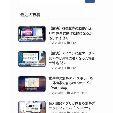
最近の投稿
【解決】弥生販売の動作が遅
い!? 簡単に動作軽快になるか
もしれません
2026/08/05
Tips
【解決】アイコンに鍵マーク!?
開くのが異常に遅くなった場合
の対処方法
2026/08/04
Tips
世界中の無料Wi-Fiスポットを
一発検索できるWebサービス
『WiFi Map』
2026/07/31
Webサービス
個人開発アプリが探せる無料プ
ラットフォーム『Tsukutta』