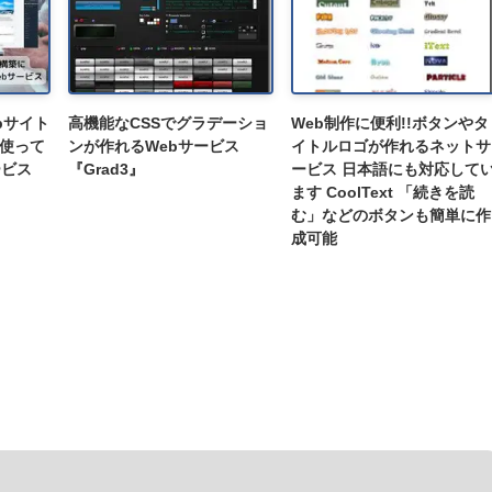
ebサイト
高機能なCSSでグラデーショ
Web制作に便利!!ボタンやタ
使って
ンが作れるWebサービス
イトルロゴが作れるネットサ
ービス
『Grad3』
ービス 日本語にも対応して
ます CoolText 「続きを読
む」などのボタンも簡単に作
成可能