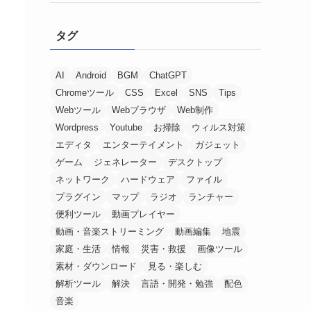
タグ
AI
Android
BGM
ChatGPT
Chromeツール
CSS
Excel
SNS
Tips
Webツール
Webブラウザ
Web制作
Wordpress
Youtube
お掃除
ウィルス対策
エディタ
エンターテイメント
ガジェット
ゲーム
ジェネレーター
デスクトップ
ネットワーク
ハードウェア
ファイル
プラグイン
マップ
ラジオ
ランチャー
便利ツール
動画プレイヤー
動画・音楽ストリーミング
動画編集
地震
家庭・生活
情報
災害・救援
画像ツール
素材・ダウンロード
見る・楽しむ
解析ツール
解決
言語・開発・勉強
配色
音楽