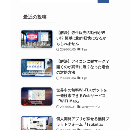
最近の投稿
【解決】弥生販売の動作が遅
い!? 簡単に動作軽快になるか
もしれません
2026/08/05
Tips
【解決】アイコンに鍵マーク!?
開くのが異常に遅くなった場合
の対処方法
2026/08/04
Tips
世界中の無料Wi-Fiスポットを
一発検索できるWebサービス
『WiFi Map』
2026/07/31
Webサービス
個人開発アプリが探せる無料プ
ラットフォーム『Tsukutta』