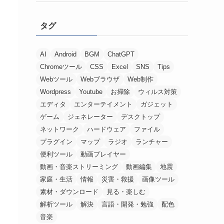
タグ
AI
Android
BGM
ChatGPT
Chromeツール
CSS
Excel
SNS
Tips
Webツール
Webブラウザ
Web制作
Wordpress
Youtube
お掃除
ウィルス対策
エディタ
エンターテイメント
ガジェット
ゲーム
ジェネレーター
デスクトップ
ネットワーク
ハードウェア
ファイル
プラグイン
マップ
ラジオ
ランチャー
便利ツール
動画プレイヤー
動画・音楽ストリーミング
動画編集
地震
家庭・生活
情報
災害・救援
画像ツール
素材・ダウンロード
見る・楽しむ
解析ツール
解決
言語・開発・勉強
配色
音楽