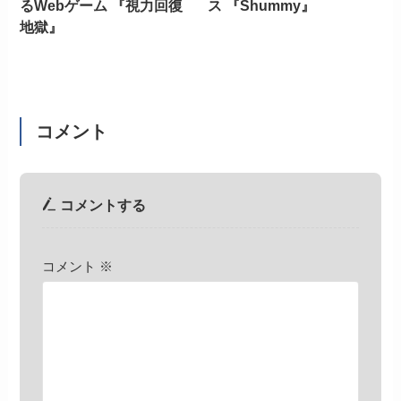
るWebゲーム 『視力回復
ス 『Shummy』
地獄』
コメント
コメントする
コメント
※