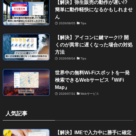
【解決】弥生販売の動作が遅い!?
簡単に動作軽快になるかもしれませ
ん
2026/08/05
Tips
【解決】アイコンに鍵マーク!? 開
くのが異常に遅くなった場合の対処
方法
2026/08/04
Tips
世界中の無料Wi-Fiスポットを一発
検索できるWebサービス『WiFi
Map』
2026/07/31
Webサービス
人気記事
【解決】IMEで入力中に勝手に確定