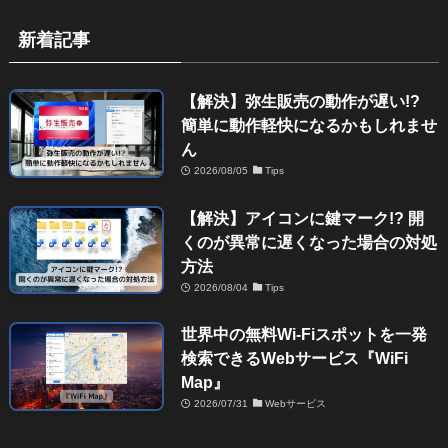
新着記事
【解決】弥生販売の動作が遅い!?
簡単に動作軽快になるかもしれませ
ん
2026/08/05
Tips
【解決】アイコンに鍵マーク!? 開
くのが異常に遅くなった場合の対処
方法
2026/08/04
Tips
世界中の無料Wi-Fiスポットを一発
検索できるWebサービス『WiFi
Map』
2026/07/31
Webサービス