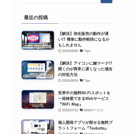
最近の投稿
【解決】弥生販売の動作が遅
い!? 簡単に動作軽快になるか
もしれません
2026/08/05
Tips
【解決】アイコンに鍵マーク!?
開くのが異常に遅くなった場合
の対処方法
2026/08/04
Tips
世界中の無料Wi-Fiスポットを
一発検索できるWebサービス
『WiFi Map』
2026/07/31
Webサービス
個人開発アプリが探せる無料プ
ラットフォーム『Tsukutta』