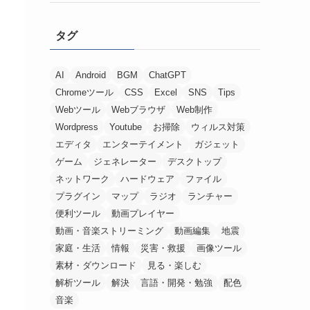
タグ
AI
Android
BGM
ChatGPT
Chromeツール
CSS
Excel
SNS
Tips
Webツール
Webブラウザ
Web制作
Wordpress
Youtube
お掃除
ウィルス対策
エディタ
エンターテイメント
ガジェット
ゲーム
ジェネレーター
デスクトップ
ネットワーク
ハードウェア
ファイル
プラグイン
マップ
ラジオ
ランチャー
便利ツール
動画プレイヤー
動画・音楽ストリーミング
動画編集
地震
家庭・生活
情報
災害・救援
画像ツール
素材・ダウンロード
見る・楽しむ
解析ツール
解決
言語・開発・勉強
配色
音楽