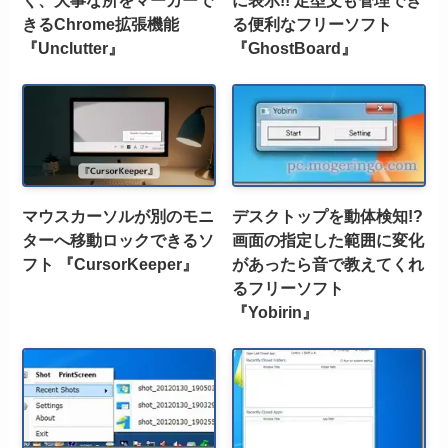
く、大事な所をマーカーで
に表示!! 定型文も管理でき
きるChrome拡張機能
る便利なフリーソフト
『Unclutter』
『GhostBoard』
マウスカーソルが別のモニ
デスクトップを動体検知!?
ターへ移動ロックできるソ
画面の指定した範囲に変化
フト 『CursorKeeper』
があったら音で教えてくれ
るフリーソフト
『Yobirin』