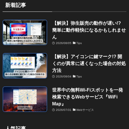
新着記事
【解決】弥生販売の動作が遅い!?
簡単に動作軽快になるかもしれませ
ん
2026/08/05
Tips
【解決】アイコンに鍵マーク!? 開
くのが異常に遅くなった場合の対処
方法
2026/08/04
Tips
世界中の無料Wi-Fiスポットを一発
検索できるWebサービス『WiFi
Map』
2026/07/31
Webサービス
人気記事