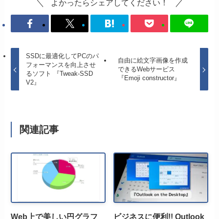
よかったらシェアしてください！
SSDに最適化してPCのパ
自由に絵文字画像を作成
フォーマンスを向上させ
できるWebサービス
るソフト 『Tweak-SSD
『Emoji constructor』
V2』
関連記事
Web上で美しい円グラフ
ビジネスに便利!! Outlook