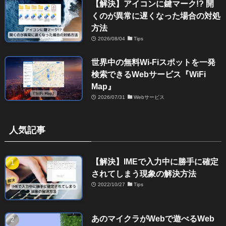
【解決】アイコンに鍵マーク!? 開
くのが異常に遅くなった場合の対処
方法
2026/08/04
Tips
世界中の無料Wi-Fiスポットを一発
検索できるWebサービス『WiFi
Map』
2026/07/31
Webサービス
人気記事
【解決】IMEで入力中に勝手に確定
されてしまう現象の解決方法
2022/10/27
Tips
あのマイクラがWebで遊べるWeb