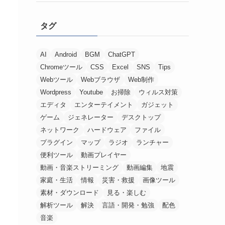
タグ
AI
Android
BGM
ChatGPT
Chromeツール
CSS
Excel
SNS
Tips
Webツール
Webブラウザ
Web制作
Wordpress
Youtube
お掃除
ウィルス対策
エディタ
エンターテイメント
ガジェット
ゲーム
ジェネレーター
デスクトップ
ネットワーク
ハードウェア
ファイル
プラグイン
マップ
ラジオ
ランチャー
便利ツール
動画プレイヤー
動画・音楽ストリーミング
動画編集
地震
家庭・生活
情報
災害・救援
画像ツール
素材・ダウンロード
見る・楽しむ
解析ツール
解決
言語・開発・勉強
配色
音楽