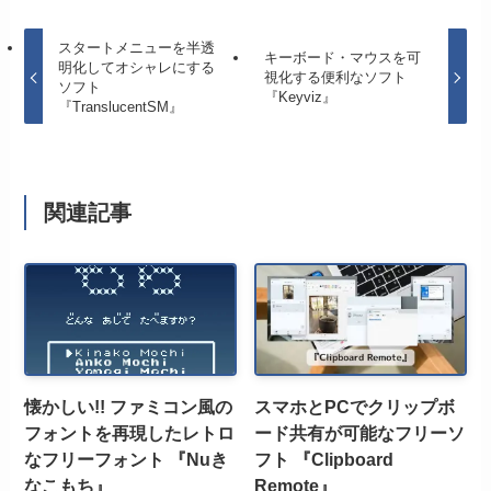
スタートメニューを半透
キーボード・マウスを可
明化してオシャレにする
視化する便利なソフト
ソフト
『Keyviz』
『TranslucentSM』
関連記事
懐かしい!! ファミコン風の
スマホとPCでクリップボ
フォントを再現したレトロ
ード共有が可能なフリーソ
なフリーフォント 『Nuき
フト 『Clipboard
なこもち』
Remote』