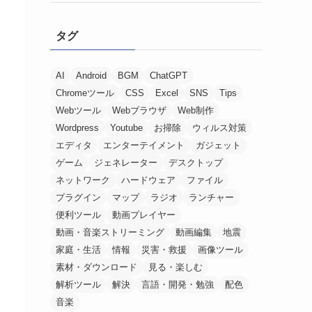
タグ
AI
Android
BGM
ChatGPT
Chromeツール
CSS
Excel
SNS
Tips
Webツール
Webブラウザ
Web制作
Wordpress
Youtube
お掃除
ウィルス対策
エディタ
エンターテイメント
ガジェット
ゲーム
ジェネレーター
デスクトップ
ネットワーク
ハードウェア
ファイル
プラグイン
マップ
ラジオ
ランチャー
便利ツール
動画プレイヤー
動画・音楽ストリーミング
動画編集
地震
家庭・生活
情報
災害・救援
画像ツール
素材・ダウンロード
見る・楽しむ
解析ツール
解決
言語・開発・勉強
配色
音楽