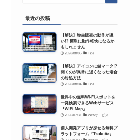
最近の投稿
【解決】弥生販売の動作が遅
い!? 簡単に動作軽快になるか
もしれません
2026/08/05
Tips
【解決】アイコンに鍵マーク!?
開くのが異常に遅くなった場合
の対処方法
2026/08/04
Tips
世界中の無料Wi-Fiスポットを
一発検索できるWebサービス
『WiFi Map』
2026/07/31
Webサービス
個人開発アプリが探せる無料プ
ラットフォーム『Tsukutta』