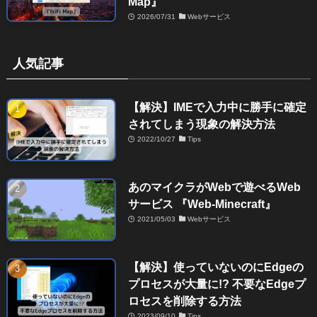
Map』
2026/07/31
Webサービス
人気記事
【解決】IMEで入力中に勝手に確定
されてしまう現象の解決方法
2022/10/27
Tips
あのマイクラがWebで遊べるWeb
サービス 『Web-Minecraft』
2021/05/03
Webサービス
【解決】使っていないのにEdgeの
プロセスが大量に!? 不要なEdgeプ
ロセスを削除する方法
2023/09/10
Tips