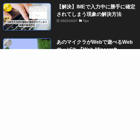
【解決】IMEで入力中に勝手に確定
されてしまう現象の解決方法
2022/10/27
Tips
あのマイクラがWebで遊べるWeb
サービス 『Web-Minecraft』
2021/05/03
Webサービス
【解決】使っていないのにEdgeの
プロセスが大量に!? 不要なEdgeプ
ロセスを削除する方法
2023/09/10
Tips
カテゴリー