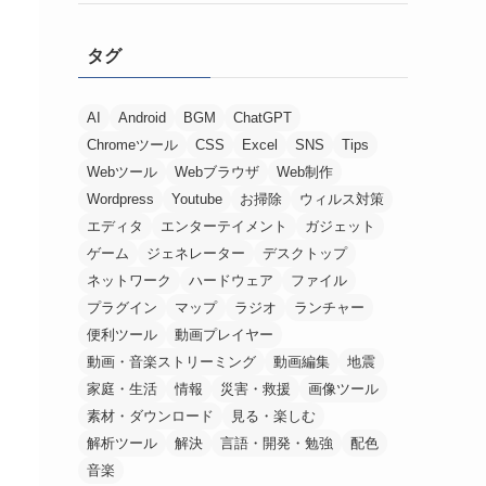
タグ
AI
Android
BGM
ChatGPT
Chromeツール
CSS
Excel
SNS
Tips
Webツール
Webブラウザ
Web制作
Wordpress
Youtube
お掃除
ウィルス対策
エディタ
エンターテイメント
ガジェット
ゲーム
ジェネレーター
デスクトップ
ネットワーク
ハードウェア
ファイル
プラグイン
マップ
ラジオ
ランチャー
便利ツール
動画プレイヤー
動画・音楽ストリーミング
動画編集
地震
家庭・生活
情報
災害・救援
画像ツール
素材・ダウンロード
見る・楽しむ
解析ツール
解決
言語・開発・勉強
配色
音楽