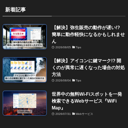
新着記事
【解決】弥生販売の動作が遅い!?
簡単に動作軽快になるかもしれませ
ん
2026/08/05
Tips
【解決】アイコンに鍵マーク!? 開
くのが異常に遅くなった場合の対処
方法
2026/08/04
Tips
世界中の無料Wi-Fiスポットを一発
検索できるWebサービス『WiFi
Map』
2026/07/31
Webサービス