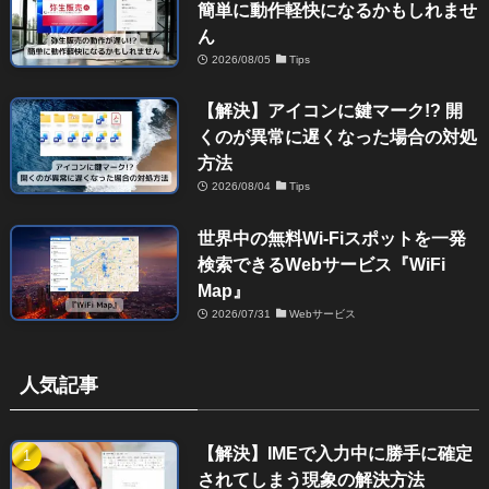
簡単に動作軽快になるかもしれませ
ん
2026/08/05
Tips
【解決】アイコンに鍵マーク!? 開
くのが異常に遅くなった場合の対処
方法
2026/08/04
Tips
世界中の無料Wi-Fiスポットを一発
検索できるWebサービス『WiFi
Map』
2026/07/31
Webサービス
人気記事
【解決】IMEで入力中に勝手に確定
されてしまう現象の解決方法