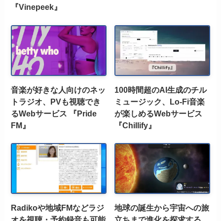
『Vinepeek』
音楽が好きな人向けのネッ
100時間超のAI生成のチル
トラジオ、PVも視聴でき
ミュージック、Lo-Fi音楽
るWebサービス 『Pride
が楽しめるWebサービス
FM』
『Chillify』
Radikoや地域FMなどラジ
地球の誕生から宇宙への旅
オを視聴・予約録音も可能
立ちまで進化を探求する