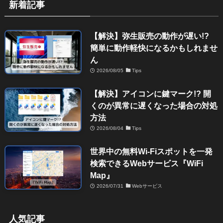
新着記事
【解決】弥生販売の動作が遅い!?
簡単に動作軽快になるかもしれませ
ん
2026/08/05
Tips
【解決】アイコンに鍵マーク!? 開
くのが異常に遅くなった場合の対処
方法
2026/08/04
Tips
世界中の無料Wi-Fiスポットを一発
検索できるWebサービス『WiFi
Map』
2026/07/31
Webサービス
人気記事