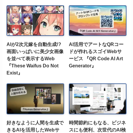
AIが2次元嫁を自動生成!?
AI活用でアートなQRコー
画面いっぱいに美少女画像
ドが作れるスゴイWebサ
を並べて表示するWeb
ービス 『QR Code AI Art
『These Waifus Do Not
Generator』
Exist』
好きなように人間を生成で
時間節約にもなる、ビジネ
きるAIを活用したWebサ
スにも便利、次世代のAI検