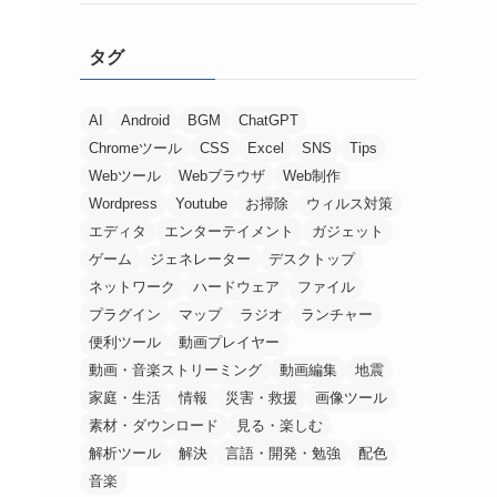
タグ
AI
Android
BGM
ChatGPT
Chromeツール
CSS
Excel
SNS
Tips
Webツール
Webブラウザ
Web制作
Wordpress
Youtube
お掃除
ウィルス対策
エディタ
エンターテイメント
ガジェット
ゲーム
ジェネレーター
デスクトップ
ネットワーク
ハードウェア
ファイル
プラグイン
マップ
ラジオ
ランチャー
便利ツール
動画プレイヤー
動画・音楽ストリーミング
動画編集
地震
家庭・生活
情報
災害・救援
画像ツール
素材・ダウンロード
見る・楽しむ
解析ツール
解決
言語・開発・勉強
配色
音楽