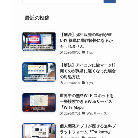
最近の投稿
【解決】弥生販売の動作が遅
い!? 簡単に動作軽快になるか
もしれません
2026/08/05
Tips
【解決】アイコンに鍵マーク!?
開くのが異常に遅くなった場合
の対処方法
2026/08/04
Tips
世界中の無料Wi-Fiスポットを
一発検索できるWebサービス
『WiFi Map』
2026/07/31
Webサービス
個人開発アプリが探せる無料プ
ラットフォーム『Tsukutta』