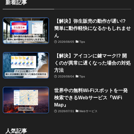
新着記事
【解決】弥生販売の動作が遅い!?
簡単に動作軽快になるかもしれませ
ん
2026/08/05
Tips
【解決】アイコンに鍵マーク!? 開
くのが異常に遅くなった場合の対処
方法
2026/08/04
Tips
世界中の無料Wi-Fiスポットを一発
検索できるWebサービス『WiFi
Map』
2026/07/31
Webサービス
人気記事