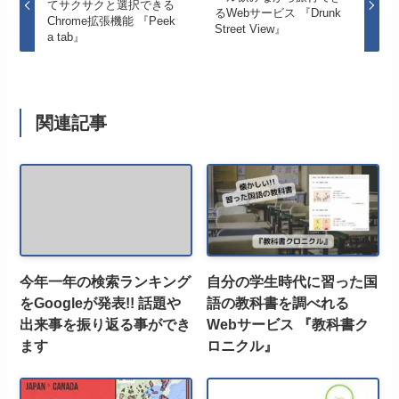
てサクサクと選択できる
るWebサービス 『Drunk
Chrome拡張機能 『Peek
Street View』
a tab』
関連記事
今年一年の検索ランキング
自分の学生時代に習った国
をGoogleが発表!! 話題や
語の教科書を調べれる
出来事を振り返る事ができ
Webサービス 『教科書ク
ます
ロニクル』