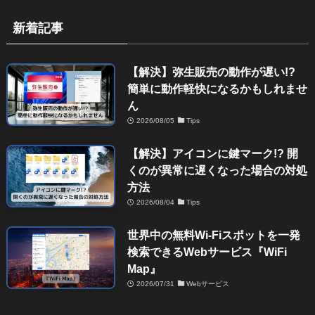
新着記事
【解決】弥生販売の動作が遅い!?
簡単に動作軽快になるかもしれませ
ん
2026/08/05
Tips
【解決】アイコンに鍵マーク!? 開
くのが異常に遅くなった場合の対処
方法
2026/08/04
Tips
世界中の無料Wi-Fiスポットを一発
検索できるWebサービス『WiFi
Map』
2026/07/31
Webサービス