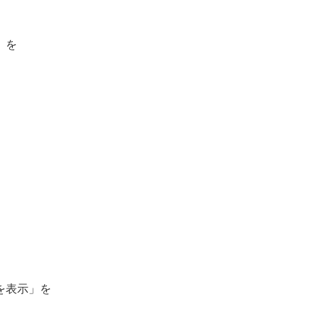
」を
を表示」を