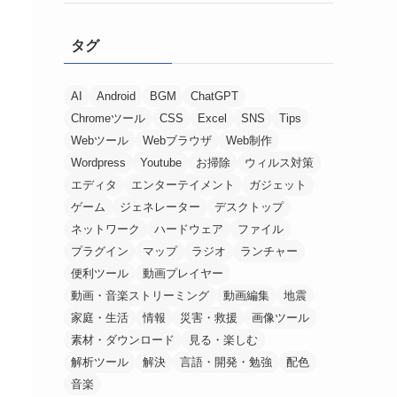
タグ
AI
Android
BGM
ChatGPT
Chromeツール
CSS
Excel
SNS
Tips
Webツール
Webブラウザ
Web制作
Wordpress
Youtube
お掃除
ウィルス対策
エディタ
エンターテイメント
ガジェット
ゲーム
ジェネレーター
デスクトップ
ネットワーク
ハードウェア
ファイル
プラグイン
マップ
ラジオ
ランチャー
便利ツール
動画プレイヤー
動画・音楽ストリーミング
動画編集
地震
家庭・生活
情報
災害・救援
画像ツール
素材・ダウンロード
見る・楽しむ
解析ツール
解決
言語・開発・勉強
配色
音楽