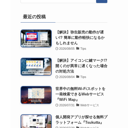
最近の投稿
【解決】弥生販売の動作が遅
い!? 簡単に動作軽快になるか
もしれません
2026/08/05
Tips
【解決】アイコンに鍵マーク!?
開くのが異常に遅くなった場合
の対処方法
2026/08/04
Tips
世界中の無料Wi-Fiスポットを
一発検索できるWebサービス
『WiFi Map』
2026/07/31
Webサービス
個人開発アプリが探せる無料プ
ラットフォーム『Tsukutta』