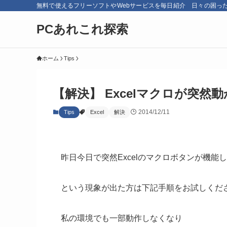
無料で使えるフリーソフトやWebサービスを毎日紹介 日々の困っ
PCあれこれ探索
ホーム
Tips
【解決】 Excelマクロが突然動か
2014/12/11
Tips
Excel
解決
昨日今日で突然Excelのマクロボタンが機能
という現象が出た方は下記手順をお試しくだ
私の環境でも一部動作しなくなり