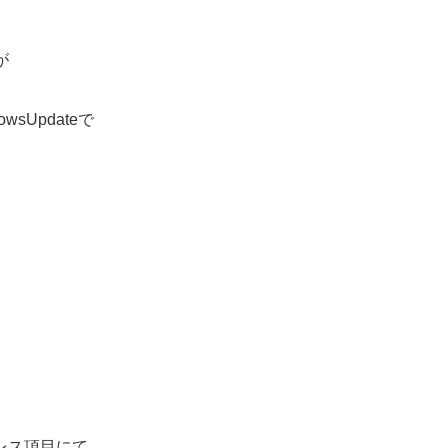
が
sUpdateで
レス項目にて