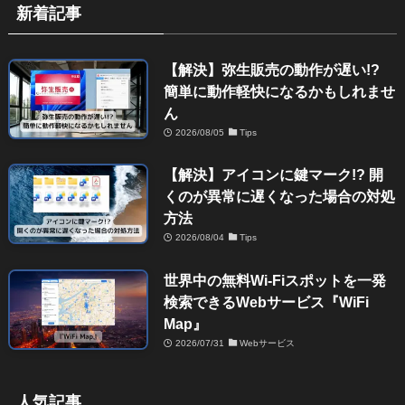
新着記事
【解決】弥生販売の動作が遅い!?
簡単に動作軽快になるかもしれませ
ん
2026/08/05
Tips
【解決】アイコンに鍵マーク!? 開
くのが異常に遅くなった場合の対処
方法
2026/08/04
Tips
世界中の無料Wi-Fiスポットを一発
検索できるWebサービス『WiFi
Map』
2026/07/31
Webサービス
人気記事