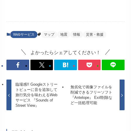
Webサービス
マップ
地震
情報
災害・救援
よかったらシェアしてください！
臨場感!! Googleストリー
無劣化で画像ファイルを
トビューに音を追加して
削減できるフリーソフト
旅行気分を味わえるWeb
『Antelope』 Exif削除な
サービス 『Sounds of
ど一括処理可能
Street View』