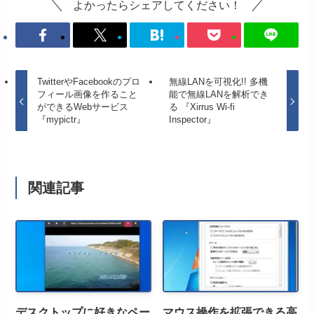
よかったらシェアしてください！
TwitterやFacebookのプロ
無線LANを可視化!! 多機
フィール画像を作ること
能で無線LANを解析でき
ができるWebサービス
る 『Xirrus Wi-fi
『mypictr』
Inspector』
関連記事
デスクトップに好きなペー
マウス操作を拡張できる高