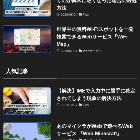
くのが異常に遅くなった場合の対処
方法
2026/08/04
Tips
世界中の無料Wi-Fiスポットを一発
検索できるWebサービス『WiFi
Map』
2026/07/31
Webサービス
人気記事
【解決】IMEで入力中に勝手に確定
されてしまう現象の解決方法
2022/10/27
Tips
あのマイクラがWebで遊べるWeb
サービス 『Web-Minecraft』