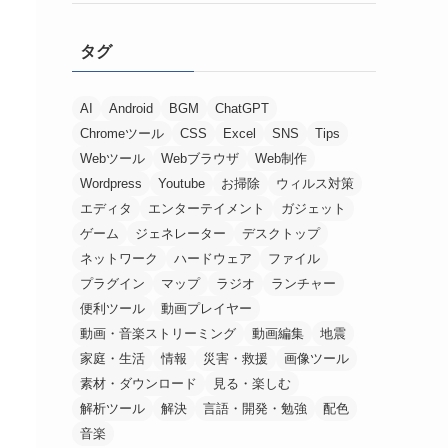
タグ
AI
Android
BGM
ChatGPT
Chromeツール
CSS
Excel
SNS
Tips
Webツール
Webブラウザ
Web制作
Wordpress
Youtube
お掃除
ウィルス対策
エディタ
エンターテイメント
ガジェット
ゲーム
ジェネレーター
デスクトップ
ネットワーク
ハードウェア
ファイル
プラグイン
マップ
ラジオ
ランチャー
便利ツール
動画プレイヤー
動画・音楽ストリーミング
動画編集
地震
家庭・生活
情報
災害・救援
画像ツール
素材・ダウンロード
見る・楽しむ
解析ツール
解決
言語・開発・勉強
配色
音楽