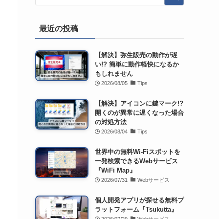
最近の投稿
【解決】弥生販売の動作が遅
い!? 簡単に動作軽快になるか
もしれません
2026/08/05
Tips
【解決】アイコンに鍵マーク!?
開くのが異常に遅くなった場合
の対処方法
2026/08/04
Tips
世界中の無料Wi-Fiスポットを
一発検索できるWebサービス
『WiFi Map』
2026/07/31
Webサービス
個人開発アプリが探せる無料プ
ラットフォーム『Tsukutta』