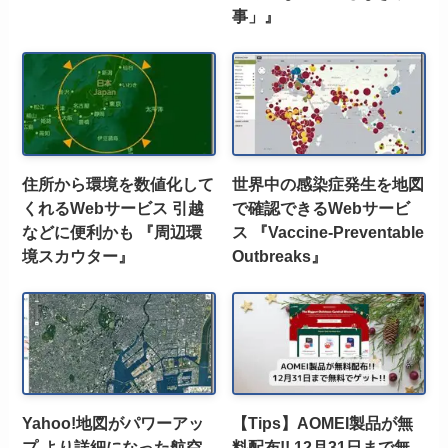
事」』
住所から環境を数値化して
世界中の感染症発生を地図
くれるWebサービス 引越
で確認できるWebサービ
などに便利かも 『周辺環
ス 『Vaccine-Preventable
境スカウター』
Outbreaks』
Yahoo!地図がパワーアッ
【Tips】AOMEI製品が無
プ より詳細になった航空
料配布!! 12月31日まで無