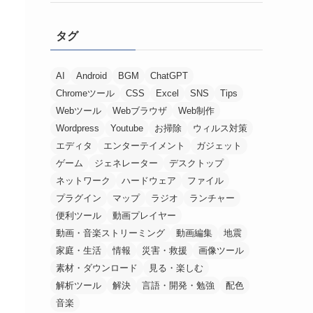
タグ
AI
Android
BGM
ChatGPT
Chromeツール
CSS
Excel
SNS
Tips
Webツール
Webブラウザ
Web制作
Wordpress
Youtube
お掃除
ウィルス対策
エディタ
エンターテイメント
ガジェット
ゲーム
ジェネレーター
デスクトップ
ネットワーク
ハードウェア
ファイル
プラグイン
マップ
ラジオ
ランチャー
便利ツール
動画プレイヤー
動画・音楽ストリーミング
動画編集
地震
家庭・生活
情報
災害・救援
画像ツール
素材・ダウンロード
見る・楽しむ
解析ツール
解決
言語・開発・勉強
配色
音楽