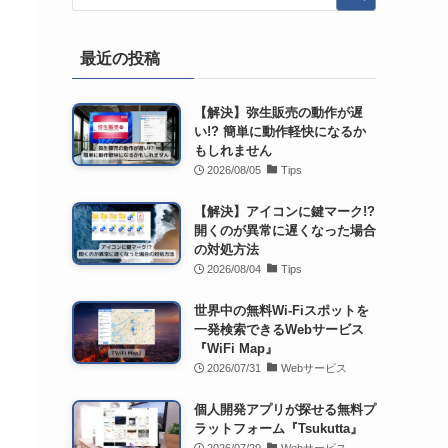
最近の投稿
【解決】弥生販売の動作が遅
い!? 簡単に動作軽快になるか
もしれません
2026/08/05
Tips
【解決】アイコンに鍵マーク!?
開くのが異常に遅くなった場合
の対処方法
2026/08/04
Tips
世界中の無料Wi-Fiスポットを
一発検索できるWebサービス
『WiFi Map』
2026/07/31
Webサービス
個人開発アプリが探せる無料プ
ラットフォーム『Tsukutta』