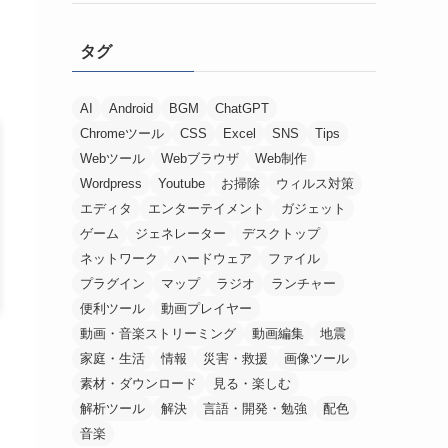
タグ
AI
Android
BGM
ChatGPT
Chromeツール
CSS
Excel
SNS
Tips
Webツール
Webブラウザ
Web制作
Wordpress
Youtube
お掃除
ウィルス対策
エディタ
エンターテイメント
ガジェット
ゲーム
ジェネレーター
デスクトップ
ネットワーク
ハードウェア
ファイル
プラグイン
マップ
ラジオ
ランチャー
便利ツール
動画プレイヤー
動画・音楽ストリーミング
動画編集
地震
家庭・生活
情報
災害・救援
画像ツール
素材・ダウンロード
見る・楽しむ
解析ツール
解決
言語・開発・勉強
配色
音楽