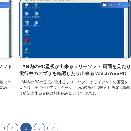
ソフト
フリーソフト
ソフト
LAN内のPC監視が出来るフリーソフト 画面を見たり
実行中のアプリを確認したり出来る WatchYourPC
綺麗にま
LAN内のPCの監視が出来るフリーソフト クライアントの画面を
DAVに
見たり、実行中のアプリケーションの確認が出来ます 設定は簡単
で監視出来る台数は無制限みたいです 実際にL...
3
4
5
6
7